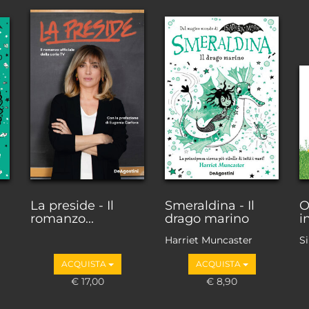
La preside - Il
Smeraldina - Il
O
romanzo...
drago marino
i
Harriet Muncaster
Si
ACQUISTA
ACQUISTA
€ 17,00
€ 8,90