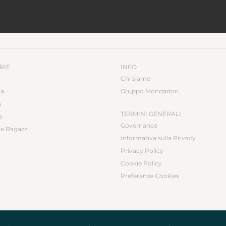
RIE
INFO
Chi siamo
ca
Gruppo Mondadori
a
TERMINI GENERALI
a
Governance
e Ragazzi
Informativa sulla Privacy
Privacy Policy
Cookie Policy
Preferenze Cookies