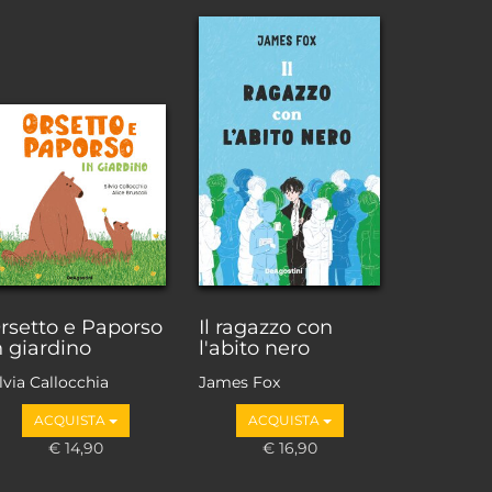
rsetto e Paporso
Il ragazzo con
n giardino
l'abito nero
lvia Callocchia
James Fox
ACQUISTA
ACQUISTA
€ 14,90
€ 16,90