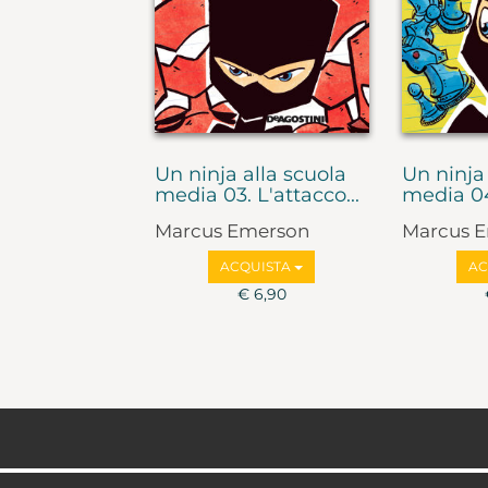
Un ninja alla scuola
Un ninja
media 03. L'attacco...
media 04.
Marcus Emerson
Marcus 
ACQUISTA
AC
€ 6,90