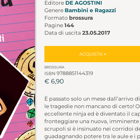
Editore
DE AGOSTINI
Genere
Bambini e Ragazzi
Formato
brossura
Pagine
144
Data di uscita
23.05.2017
ACQUISTA
BROSSURA
9788851144319
ISBN
€ 6,90
È passato solo un mese dall’arrivo 
le tragedie non mancano di certo! Or
eccellente ninja ed è diventato il c
fronteggiare una nuova, imminente sf
scrupoli si è insinuato nei corridoi d
guadagnando potere tra le aule e i p