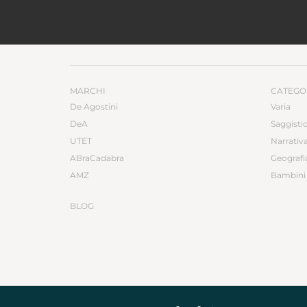
MARCHI
CATEGO
De Agostini
Varia
DeA
Saggisti
UTET
Narrativ
ABraCadabra
Geografi
AMZ
Bambini 
BLOG