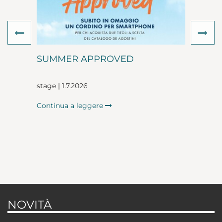
Previous
Ne
SUMMER APPROVED
stage | 1.7.2026
Continua a leggere
NOVITÀ