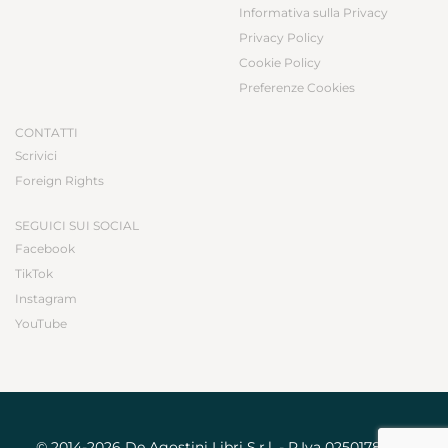
Informativa sulla Privacy
Privacy Policy
Cookie Policy
Preferenze Cookies
CONTATTI
Scrivici
Foreign Rights
SEGUICI SUI SOCIAL
Facebook
TikTok
Instagram
YouTube
© 2014-2026 De Agostini Libri S.r.l. - P.Iva 02501780031