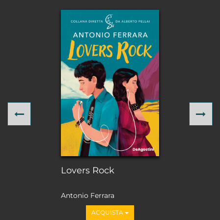
Previous
Ne
Lovers Rock
Antonio Ferrara
ACQUISTA