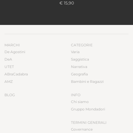
€ 15,90
MARCHI
CATEGORIE
De Agostini
Varia
DeA
Saggistica
UTET
Narrativa
ABraCadabra
Geografia
AMZ
Bambini e Ragazzi
BLOG
INFO
Chi siamo
Gruppo Mondadori
TERMINI GENERALI
Governance