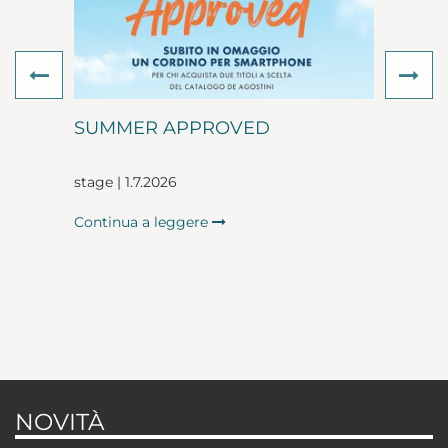
Previous
Ne
SUMMER APPROVED
stage | 1.7.2026
Continua a leggere
NOVITÀ