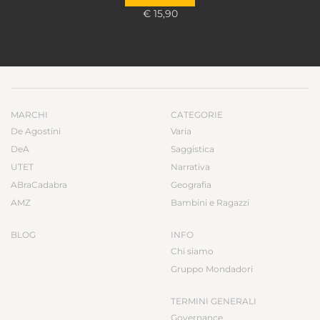
€ 15,90
MARCHI
CATEGORIE
De Agostini
Varia
DeA
Saggistica
UTET
Narrativa
ABraCadabra
Geografia
AMZ
Bambini e Ragazzi
BLOG
INFO
Chi siamo
Gruppo Mondadori
TERMINI GENERALI
Governance