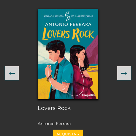
Previous
Ne
Lovers Rock
Antonio Ferrara
ACQUISTA