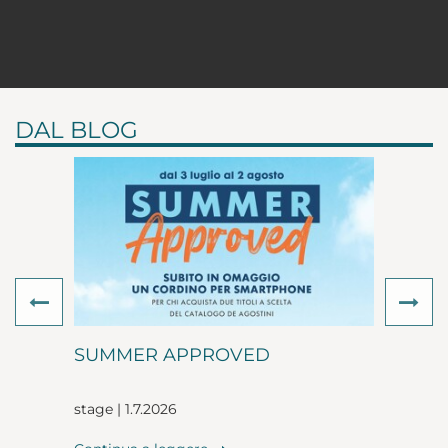
DAL BLOG
Previous
Ne
SUMMER APPROVED
stage | 1.7.2026