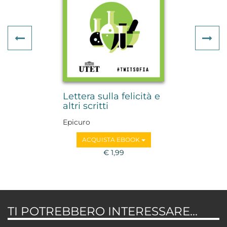
Previous
Ne
Lettera sulla felicità e
altri scritti
Epicuro
ACQUISTA EBOOK
€ 1,99
TI POTREBBERO INTERESSARE...