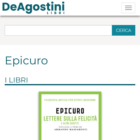
Togg
navig
CERCA
Epicuro
I LIBRI