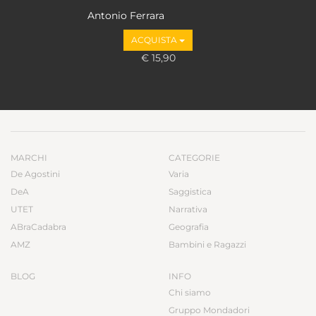
Antonio Ferrara
ACQUISTA
€ 15,90
MARCHI
CATEGORIE
De Agostini
Varia
DeA
Saggistica
UTET
Narrativa
ABraCadabra
Geografia
AMZ
Bambini e Ragazzi
BLOG
INFO
Chi siamo
Gruppo Mondadori