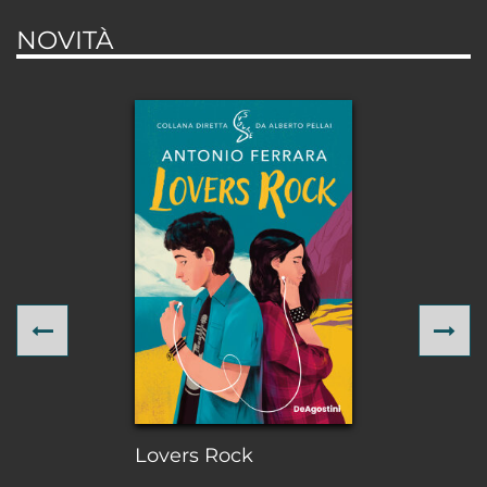
NOVITÀ
Previous
Ne
Lovers Rock