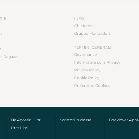
RIE
INFO
Chi siamo
ca
Gruppo Mondadori
a
TERMINI GENERALI
a
Governance
e Ragazzi
Informativa sulla Privacy
Privacy Policy
Cookie Policy
Preferenze Cookies
De Agostini Libri
Scrittori in classe
Booklover App
Utet Libri