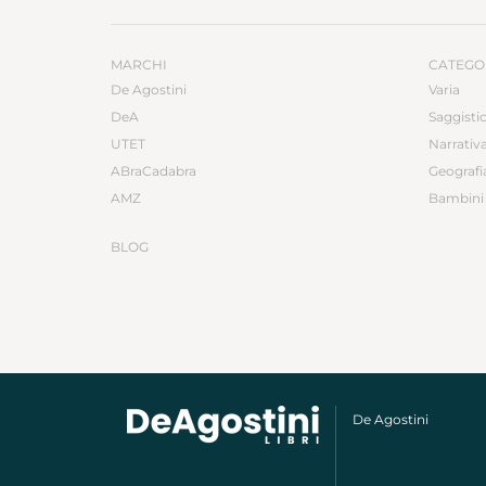
MARCHI
CATEGO
De Agostini
Varia
DeA
Saggisti
UTET
Narrativ
ABraCadabra
Geografi
AMZ
Bambini 
BLOG
De Agostini