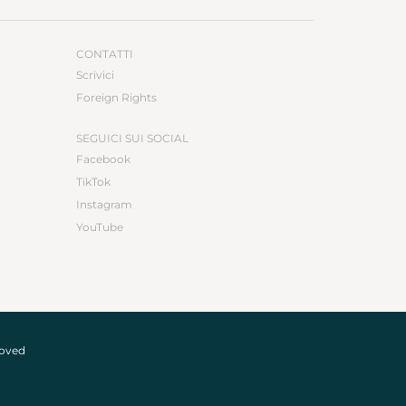
CONTATTI
Scrivici
Foreign Rights
SEGUICI SUI SOCIAL
Facebook
TikTok
Instagram
YouTube
roved