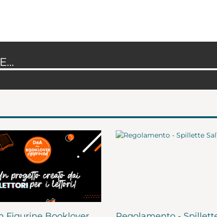
...
 Figurine Booklover
Regolamento - Spillett