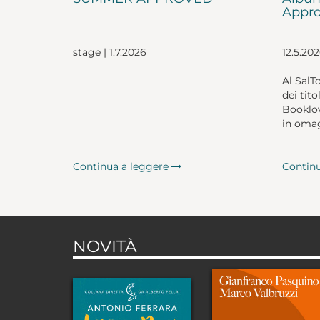
Appro
stage | 1.7.2026
12.5.20
Al SalT
dei tito
Booklov
in omag
Continua a leggere
Contin
NOVITÀ