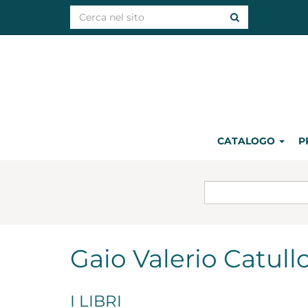
CATALOGO
P
Gaio Valerio Catull
I LIBRI