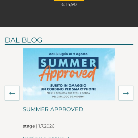
€ 14,90
DAL BLOG
Previous
Ne
SUMMER APPROVED
stage | 1.7.2026