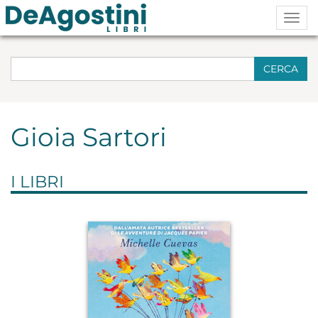
Togg
navig
CERCA
Gioia Sartori
I LIBRI