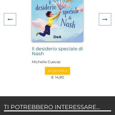
Previous
Ne
Il desiderio speciale di
Nash
Michelle Cuevas
ACQUISTA
€ 14,90
TI POTREBBERO INTERESSARE...