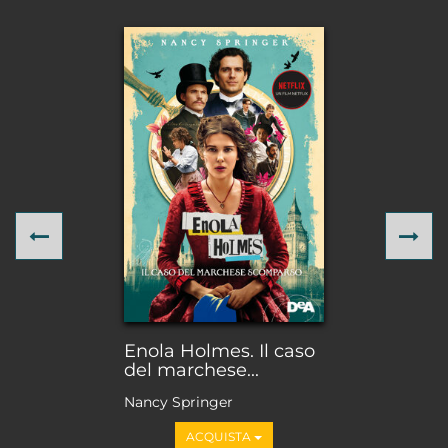
Previous
Ne
Enola Holmes. Il caso
del marchese...
Nancy Springer
ACQUISTA