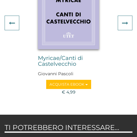
Previous
Ne
Myricae/Canti di
Castelvecchio
Giovanni Pascoli
ACQUISTA EBOOK
€ 4,99
TI POTREBBERO INTERESSARE...