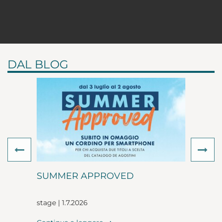
DAL BLOG
Previous
Ne
SUMMER APPROVED
stage | 1.7.2026