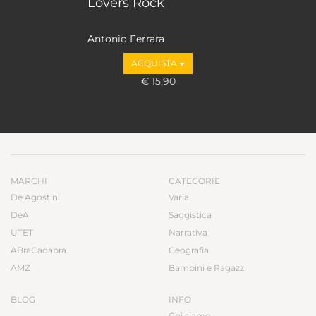
Lovers Rock
Antonio Ferrara
ACQUISTA
€ 15,90
MARCHI
CATEGORIE
De Agostini
Varia
DeA
Saggistica
UTET
Narrativa
ABraCadabra
Geografia
AMZ
Bambini e Ragazzi
BLOG
INFO
Chi siamo