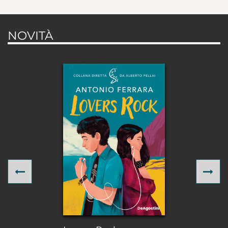
NOVITÀ
Previous
Ne