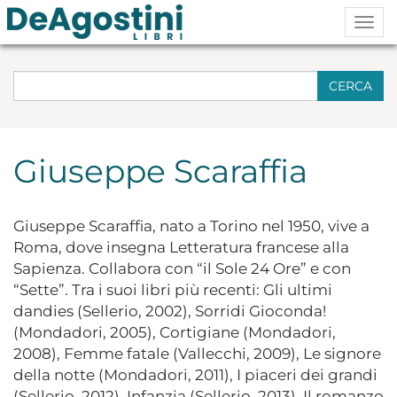
Togg
navig
CERCA
Giuseppe Scaraffia
Giuseppe Scaraffia, nato a Torino nel 1950, vive a
Roma, dove insegna Letteratura francese alla
Sapienza. Collabora con “il Sole 24 Ore” e con
“Sette”. Tra i suoi libri più recenti: Gli ultimi
dandies (Sellerio, 2002), Sorridi Gioconda!
(Mondadori, 2005), Cortigiane (Mondadori,
2008), Femme fatale (Vallecchi, 2009), Le signore
della notte (Mondadori, 2011), I piaceri dei grandi
(Sellerio, 2012), Infanzia (Sellerio, 2013), Il romanzo