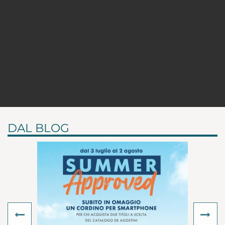
DAL BLOG
Previous
Ne