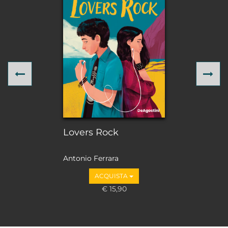
Previous
Ne
Lovers Rock
Antonio Ferrara
ACQUISTA
€ 15,90