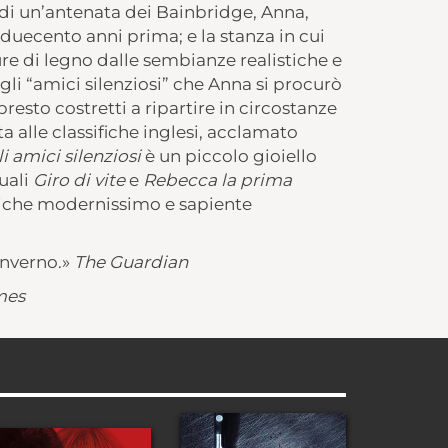
o di un’antenata dei Bainbridge, Anna,
duecento anni prima; e la stanza in cui
e di legno dalle sembianze realistiche e
li “amici silenziosi” che Anna si procurò
 presto costretti a ripartire in circostanze
ta alle classifiche inglesi, acclamato
li amici silenziosi
è un piccolo gioiello
quali
Giro di vite
e
Rebecca la prima
tiche modernissimo e sapiente
inverno.»
The Guardian
mes