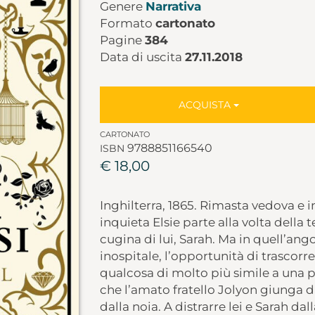
Genere
Narrativa
Formato
cartonato
Pagine
384
Data di uscita
27.11.2018
ACQUISTA
CARTONATO
9788851166540
ISBN
€ 18,00
Inghilterra, 1865. Rimasta vedova e i
inquieta Elsie parte alla volta della 
cugina di lui, Sarah. Ma in quell’a
inospitale, l’opportunità di trascorre
qualcosa di molto più simile a una p
che l’amato fratello Jolyon giunga d
dalla noia. A distrarre lei e Sarah da