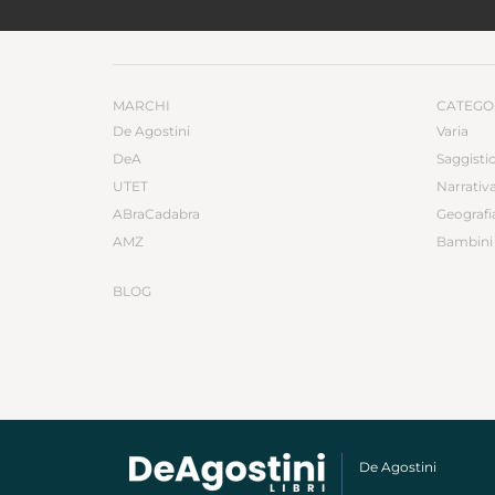
MARCHI
CATEGO
De Agostini
Varia
DeA
Saggisti
UTET
Narrativ
ABraCadabra
Geografi
AMZ
Bambini 
BLOG
De Agostini