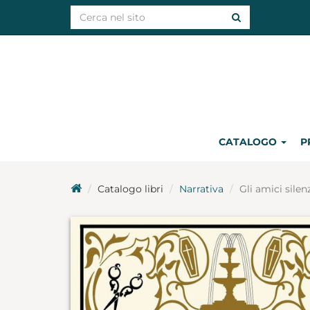
CATALOGO
P
Catalogo libri
Narrativa
Gli amici silen