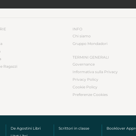
RIE
INFO
Chi siamo
ca
Gruppo Mondadori
a
TERMINI GENERALI
a
Governance
e Ragazzi
Informativa sulla Privacy
Privacy Policy
Cookie Policy
Preferenze Cookies
De Agostini Libri
Scrittori in classe
Booklover App
Utet Libri