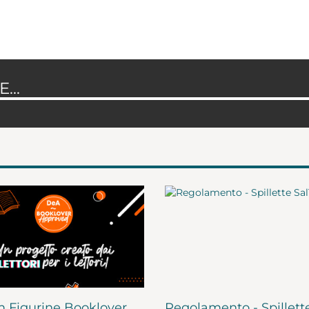
...
 Figurine Booklover
Regolamento - Spillett