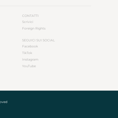
CONTATTI
Scrivici
Foreign Rights
SEGUICI SUI SOCIAL
Facebook
TikTok
Instagram
YouTube
roved