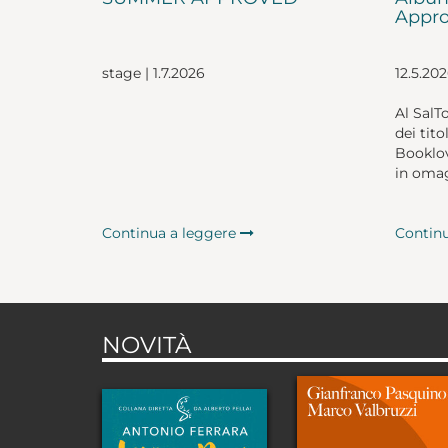
Appro
stage | 1.7.2026
12.5.20
Al SalT
dei tito
Booklov
in omag
Continua a leggere
Contin
NOVITÀ