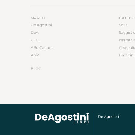
MARCHI
CATEGO
De Agostini
Varia
DeA
Saggisti
UTET
Narrativ
ABraCadabra
Geografi
AMZ
Bambini 
BLOG
De Agostini