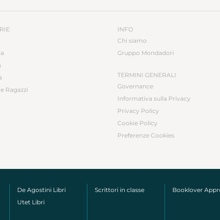
RIE
INFO
Chi siamo
ca
Gruppo Mondadori
a
TERMINI GENERALI
a
Governance
e Ragazzi
Informativa sulla Privacy
Privacy Policy
Cookie Policy
Preferenze Cookies
De Agostini Libri
Scrittori in classe
Booklover App
Utet Libri