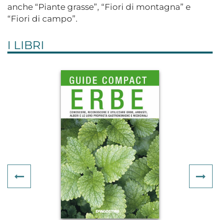
anche “Piante grasse”, “Fiori di montagna” e
“Fiori di campo”.
I LIBRI
Previous
Ne