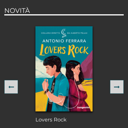
NOVITÀ
Previous
Ne
Lovers Rock