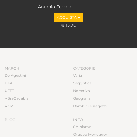
Antonio Ferrara
ACQUISTA
€ 15,90
MARCHI
CATEGORIE
De Agostini
Varia
DeA
Saggistica
UTET
Narrativa
ABraCadabra
Geografia
AMZ
Bambini e Ragazzi
BLOG
INFO
Chi siamo
Gruppo Mondadori