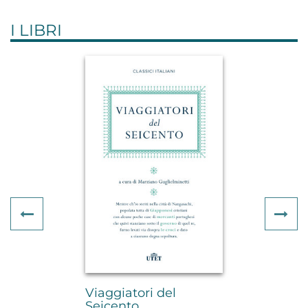
I LIBRI
Previous
Ne
Viaggiatori del
Seicento