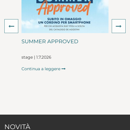
Previous
Ne
SUMMER APPROVED
stage | 1.7.2026
Continua a leggere
NOVITÀ