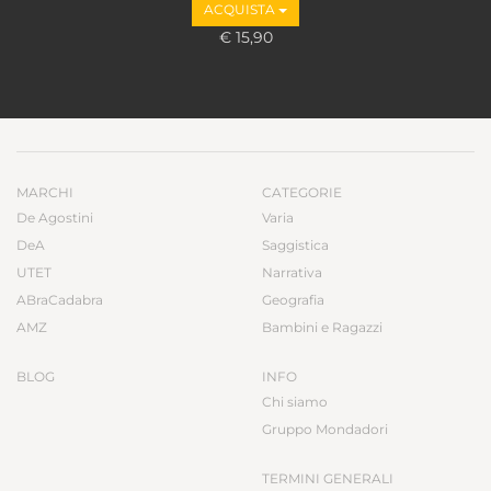
ACQUISTA
€ 15,90
MARCHI
CATEGORIE
De Agostini
Varia
DeA
Saggistica
UTET
Narrativa
ABraCadabra
Geografia
AMZ
Bambini e Ragazzi
BLOG
INFO
Chi siamo
Gruppo Mondadori
TERMINI GENERALI