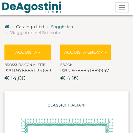
Togg
navig
Catalogo libri
Saggistica
Viaggiatori del Seicento
ACQUISTA
ACQUISTA EBOOK
BROSSURA CON ALETTE
EBOOK
9788851134693
9788841889947
ISBN
ISBN
€ 14,00
€ 4,99