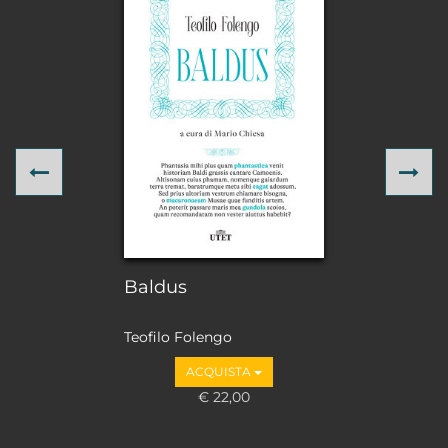
Previous
Ne
Baldus
Teofilo Folengo
ACQUISTA
€ 22,00