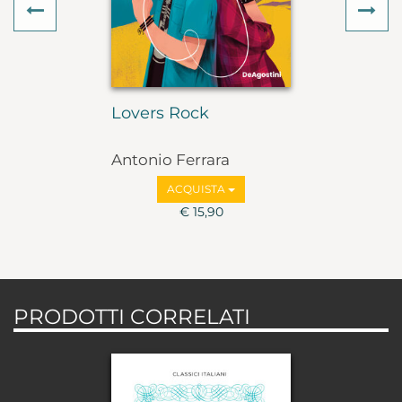
Previous
Ne
Lovers Rock
Antonio Ferrara
ACQUISTA
€ 15,90
PRODOTTI CORRELATI