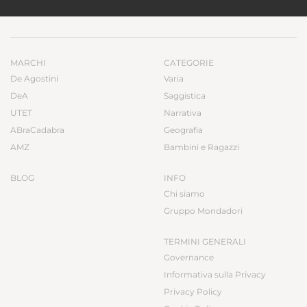
MARCHI
CATEGORIE
De Agostini
Varia
DeA
Saggistica
UTET
Narrativa
ABraCadabra
Geografia
AMZ
Bambini e Ragazzi
BLOG
INFO
Chi siamo
Gruppo Mondadori
TERMINI GENERALI
Governance
Informativa sulla Privacy
Privacy Policy