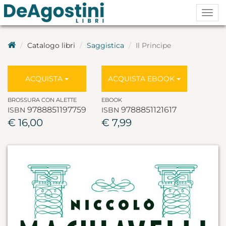
Togg
navig
Catalogo libri
Saggistica
Il Principe
ACQUISTA
ACQUISTA EBOOK
BROSSURA CON ALETTE
EBOOK
9788851197759
9788851121617
ISBN
ISBN
€ 16,00
€ 7,99