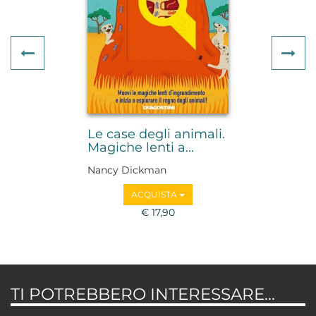
Previous
Ne
Le case degli animali.
Magiche lenti a...
Nancy Dickman
ACQUISTA
€ 17,90
TI POTREBBERO INTERESSARE...