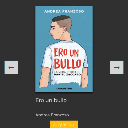
Previous
Ne
Ero un bullo
Andrea Franzoso
ACQUISTA