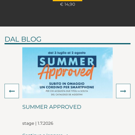
€ 14,90
DAL BLOG
Previous
Ne
SUMMER APPROVED
stage | 1.7.2026