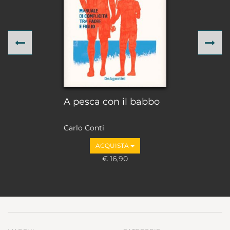
Previous
Ne
A pesca con il babbo
Carlo Conti
ACQUISTA
€ 16,90