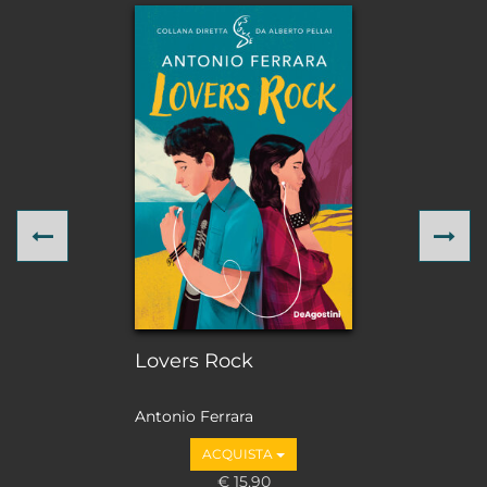
Previous
Ne
Lovers Rock
Antonio Ferrara
ACQUISTA
€ 15,90