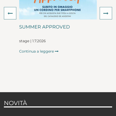
Previous
Ne
SUMMER APPROVED
stage | 1.7.2026
Continua a leggere
NOVITÀ