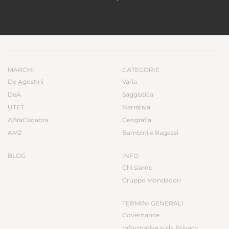
MARCHI
CATEGORIE
De Agostini
Varia
DeA
Saggistica
UTET
Narrativa
ABraCadabra
Geografia
AMZ
Bambini e Ragazzi
BLOG
INFO
Chi siamo
Gruppo Mondadori
TERMINI GENERALI
Governance
Informativa sulla Privacy