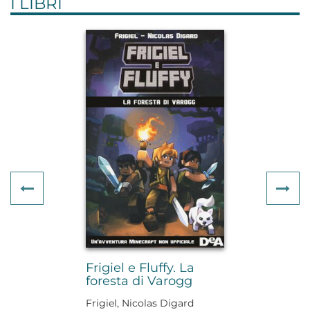
I LIBRI
Previous
Ne
Frigiel e Fluffy. La
foresta di Varogg
Frigiel, Nicolas Digard