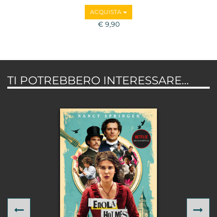
ACQUISTA
€ 9,90
TI POTREBBERO INTERESSARE...
Previous
Ne