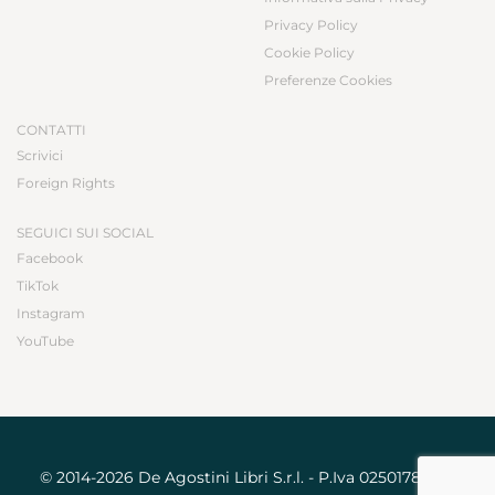
Privacy Policy
Cookie Policy
Preferenze Cookies
CONTATTI
Scrivici
Foreign Rights
SEGUICI SUI SOCIAL
Facebook
TikTok
Instagram
YouTube
© 2014-2026 De Agostini Libri S.r.l. - P.Iva 02501780031