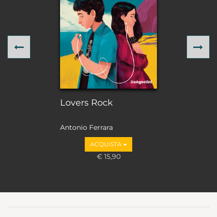
Previous
Ne
Lovers Rock
Antonio Ferrara
ACQUISTA
€ 15,90