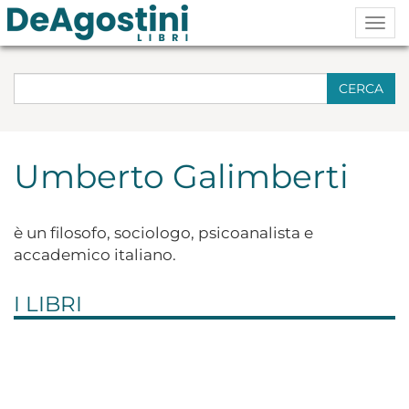
Togg
navig
CERCA
Umberto Galimberti
è un filosofo, sociologo, psicoanalista e
accademico italiano.
I LIBRI