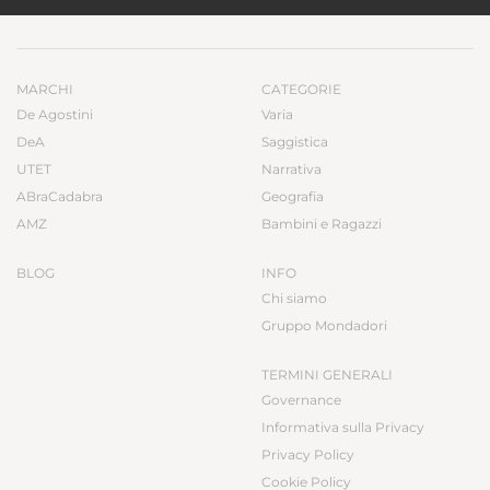
MARCHI
CATEGORIE
De Agostini
Varia
DeA
Saggistica
UTET
Narrativa
ABraCadabra
Geografia
AMZ
Bambini e Ragazzi
BLOG
INFO
Chi siamo
Gruppo Mondadori
TERMINI GENERALI
Governance
Informativa sulla Privacy
Privacy Policy
Cookie Policy