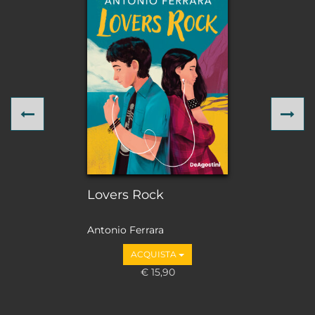
Previous
Ne
Lovers Rock
Antonio Ferrara
ACQUISTA
€ 15,90