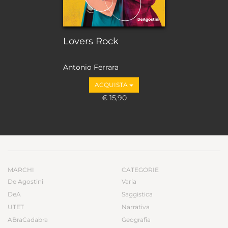
Lovers Rock
Antonio Ferrara
ACQUISTA
€ 15,90
MARCHI
CATEGORIE
De Agostini
Varia
DeA
Saggistica
UTET
Narrativa
ABraCadabra
Geografia