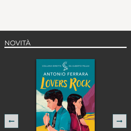
NOVITÀ
Previous
Ne