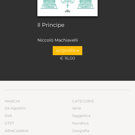
Il Principe
Niccolò Machiavelli
ACQUISTA
€ 16,00
MARCHI
CATEGORIE
De Agostini
Varia
DeA
Saggistica
UTET
Narrativa
ABraCadabra
Geografia