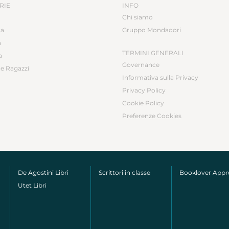
RIE
INFO
Chi siamo
ca
Gruppo Mondadori
a
TERMINI GENERALI
a
Governance
e Ragazzi
Informativa sulla Privacy
Privacy Policy
Cookie Policy
Preferenze Cookies
De Agostini Libri
Scrittori in classe
Booklover App
Utet Libri