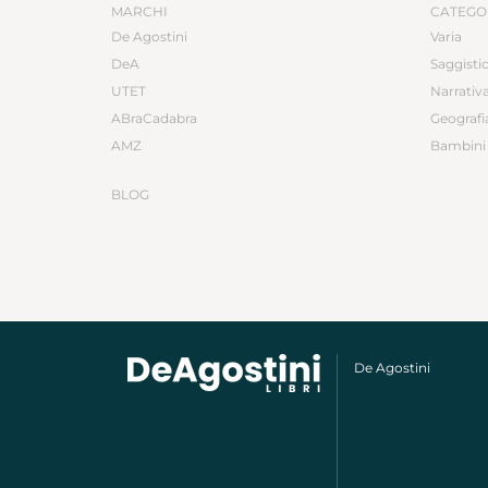
MARCHI
CATEGO
De Agostini
Varia
DeA
Saggisti
UTET
Narrativ
ABraCadabra
Geografi
AMZ
Bambini 
BLOG
De Agostini