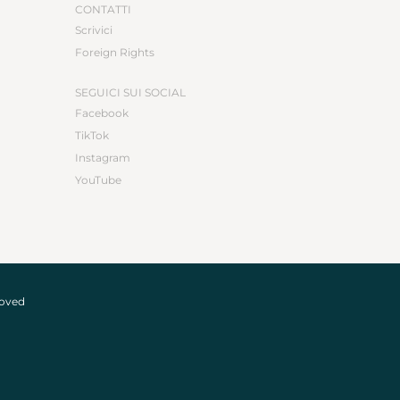
CONTATTI
Scrivici
Foreign Rights
SEGUICI SUI SOCIAL
Facebook
TikTok
Instagram
YouTube
roved