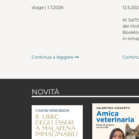
stage | 1.7.2026
12.5.20
Al SalT
dei tito
Booklov
in omag
Continua a leggere
Contin
NOVITÀ