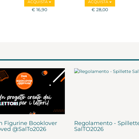
ACQUISTA
ACQUISTA
€ 16,90
€ 28,00
 Figurine Booklover
Regolamento - Spillett
ved @SalTo2026
SalTO2026