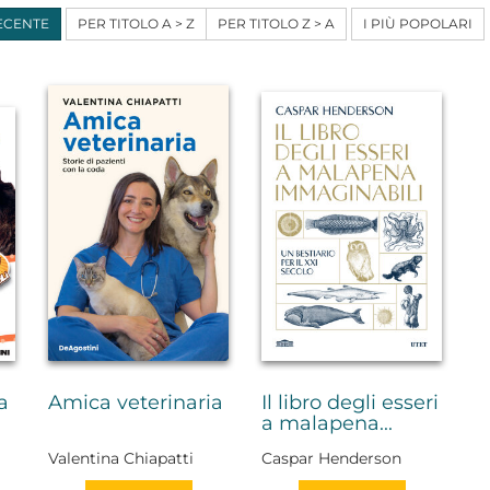
ECENTE
PER TITOLO A > Z
PER TITOLO Z > A
I PIÙ POPOLARI
a
Amica veterinaria
Il libro degli esseri
a malapena...
Valentina Chiapatti
Caspar Henderson