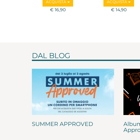
ACQUISTA
ACQUISTA
€ 16,90
€ 14,90
DAL BLOG
SUMMER APPROVED
Album
Appro