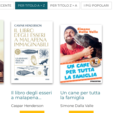
ECENTE
PER TITOLO A > Z
PER TITOLO Z > A
I PIÙ POPOLARI
Il libro degli esseri
Un cane per tutta
a malapena...
la famiglia
Caspar Henderson
Simone Dalla Valle