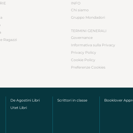
RIE
INFO
Chi siamo
ca
Gruppo Mondadori
a
TERMINI GENERALI
a
Governance
e Ragazzi
Informativa sulla Privacy
Privacy Policy
Cookie Policy
Preferenze Cookies
De Agostini Libri
Scrittori in classe
Booklover App
Utet Libri