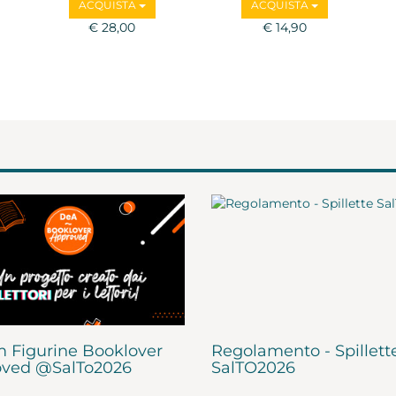
ACQUISTA
ACQUISTA
€ 28,00
€ 14,90
 Figurine Booklover
Regolamento - Spillett
ved @SalTo2026
SalTO2026