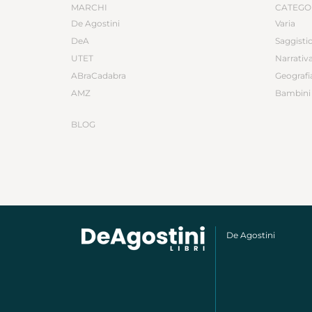
MARCHI
CATEGO
De Agostini
Varia
DeA
Saggisti
UTET
Narrativ
ABraCadabra
Geografi
AMZ
Bambini 
BLOG
De Agostini