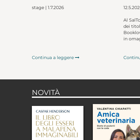
stage | 1.7.2026
12.5.20
Al SalT
dei tito
Booklov
in omag
Continua a leggere
Contin
NOVITÀ