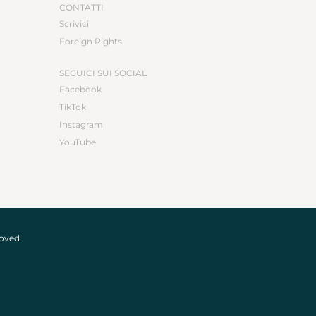
CONTATTI
Scrivici
Foreign Rights
SEGUICI SUI SOCIAL
Facebook
TikTok
Instagram
YouTube
roved