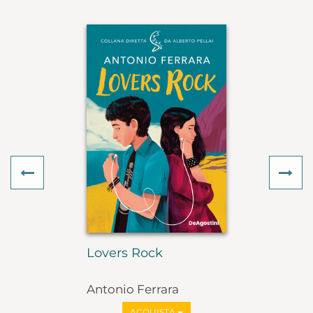
Previous
Ne
Lovers Rock
Antonio Ferrara
ACQUISTA