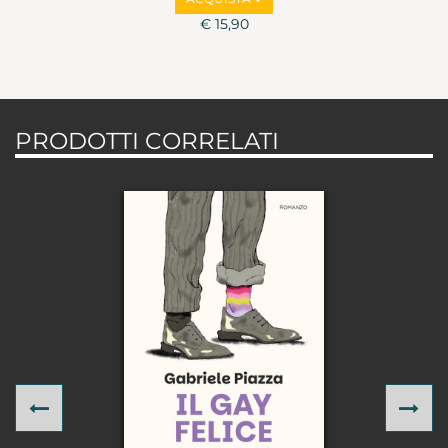
€ 15,90
PRODOTTI CORRELATI
Previous
Ne