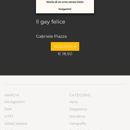
Il gay felice
Gabriele Piazza
ACQUISTA
€ 18,90
MARCHI
CATEGORIE
De Agostini
Varia
DeA
Saggistica
UTET
Narrativa
ABraCadabra
Geografia