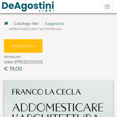
Togg
navig
Catalogo libri
Saggistica
Addomesticare l'architettura
ACQUISTA
BROSSURA
9791221212105
ISBN
€ 19,00