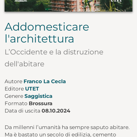
Addomesticare
l'architettura
L’Occidente e la distruzione
dell'abitare
Autore
Franco La Cecla
Editore
UTET
Genere
Saggistica
Formato
Brossura
Data di uscita
08.10.2024
Da millenni l’umanità ha sempre saputo abitare.
Ma è bastato un secolo di edilizia, cemento