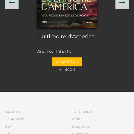
Previous
Ne
L'ultimo re d'America
Andrew Roberts
ACQUISTA
€ 48,00
MARCHI
CATEGORIE
De Agostini
Varia
DeA
Saggistica
UTET
Narrativa