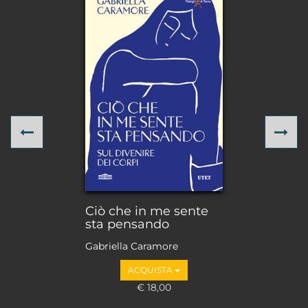
Previous
Ne
Ciò che in me sente
sta pensando
Gabriella Caramore
ACQUISTA
€ 18,00