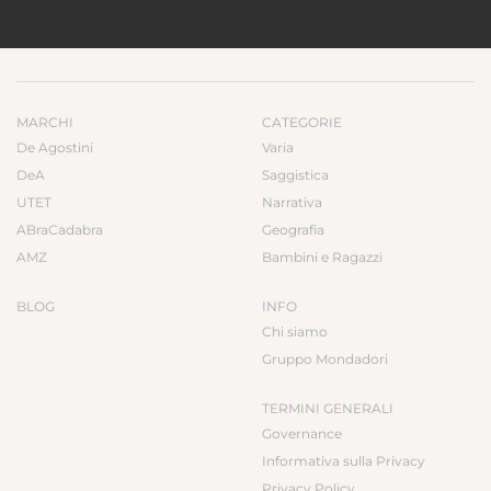
MARCHI
CATEGORIE
De Agostini
Varia
DeA
Saggistica
UTET
Narrativa
ABraCadabra
Geografia
AMZ
Bambini e Ragazzi
BLOG
INFO
Chi siamo
Gruppo Mondadori
TERMINI GENERALI
Governance
Informativa sulla Privacy
Privacy Policy