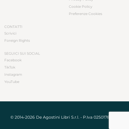
Cookie Policy
Preferenze Cookies
CONTATTI
Scrivici
Foreign Rights
SEGUICI SUI SOCIAL
Facebook
TikTok
Instagram
YouTube
© 2014-2026 De Agostini Libri S.r.l. - P.Iva 02501780031