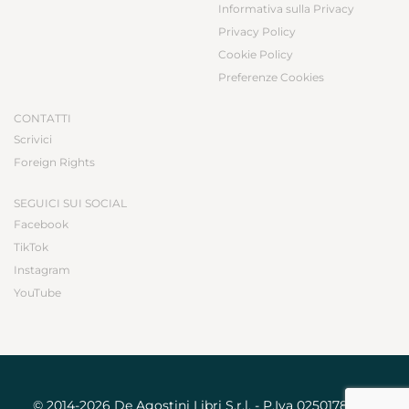
Informativa sulla Privacy
Privacy Policy
Cookie Policy
Preferenze Cookies
CONTATTI
Scrivici
Foreign Rights
SEGUICI SUI SOCIAL
Facebook
TikTok
Instagram
YouTube
© 2014-2026 De Agostini Libri S.r.l. - P.Iva 02501780031