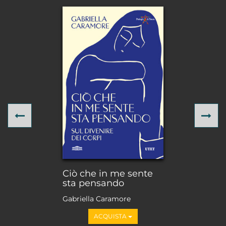
Previous
Ne
Ciò che in me sente
sta pensando
Gabriella Caramore
ACQUISTA