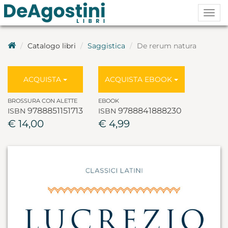
Togg
navig
Catalogo libri
Saggistica
De rerum natura
ACQUISTA
ACQUISTA EBOOK
BROSSURA CON ALETTE
EBOOK
9788851151713
9788841888230
ISBN
ISBN
€ 14,00
€ 4,99