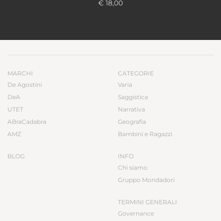
€ 18,00
MARCHI
CATEGORIE
De Agostini
Varia
DeA
Saggistica
UTET
Narrativa
ABraCadabra
Geografia
AMZ
Bambini e Ragazzi
BLOG
INFO
Chi siamo
Gruppo Mondadori
TERMINI GENERALI
Governance