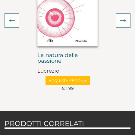
Previous
Ne
La natura della
passione
Lucrezio
ACQUISTA EBOOK
€ 1,99
PRODOTTI CORRELATI