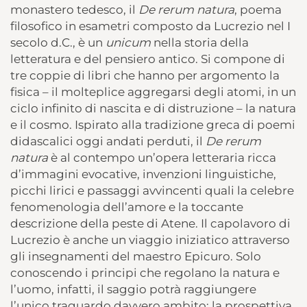
monastero tedesco, il
De rerum natura
, poema
filosofico in esametri composto da Lucrezio nel I
secolo d.C., è un
unicum
nella storia della
letteratura e del pensiero antico. Si compone di
tre coppie di libri che hanno per argomento la
fisica – il molteplice aggregarsi degli atomi, in un
ciclo infinito di nascita e di distruzione – la natura
e il cosmo. Ispirato alla tradizione greca di poemi
didascalici oggi andati perduti, il
De rerum
natura
è al contempo un’opera letteraria ricca
d’immagini evocative, invenzioni linguistiche,
picchi lirici e passaggi avvincenti quali la celebre
fenomenologia dell’amore e la toccante
descrizione della peste di Atene. Il capolavoro di
Lucrezio è anche un viaggio iniziatico attraverso
gli insegnamenti del maestro Epicuro. Solo
conoscendo i principi che regolano la natura e
l’uomo, infatti, il saggio potrà raggiungere
l’unico traguardo davvero ambito: la prospettiva