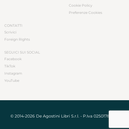
Cookie Policy
Preferenze Cookies
CONTATTI
Scrivici
Foreign Rights
SEGUICI SUI SOCIAL
Facebook
TikTok
Instagram
YouTube
© 2014-2026 De Agostini Libri S.r.l. - P.Iva 02501780031