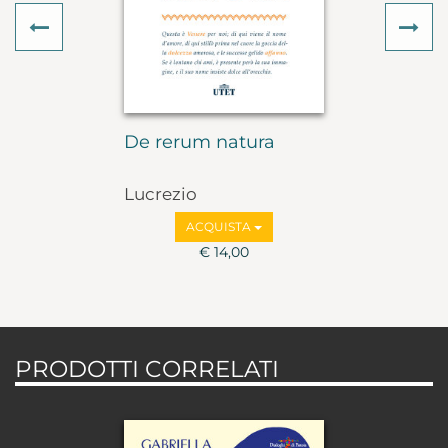
Previous
Ne
De rerum natura
Lucrezio
ACQUISTA
€ 14,00
PRODOTTI CORRELATI