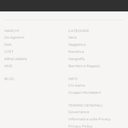
MARCHI
CATEGORIE
De Agostini
Varia
DeA
Saggistica
UTET
Narrativa
ABraCadabra
Geografia
AMZ
Bambini e Ragazzi
BLOG
INFO
Chi siamo
Gruppo Mondadori
TERMINI GENERALI
Governance
Informativa sulla Privacy
Privacy Policy