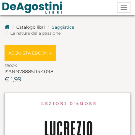
Togg
navig
Catalogo libri
Saggistica
La natura della passione
ACQUISTA EBOOK
EBOOK
9788851144098
ISBN
€ 1,99