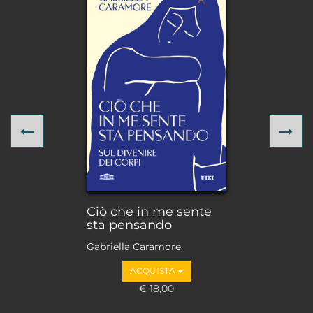
Previous
Ne
Ciò che in me sente
sta pensando
Gabriella Caramore
ACQUISTA
€ 18,00