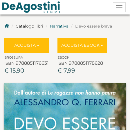
Togg
navig
Catalogo libri
Narrativa
Devo essere brava
ACQUISTA
ACQUISTA EBOOK
BROSSURA
EBOOK
9788851176631
9788851178628
ISBN
ISBN
€ 15,90
€ 7,99