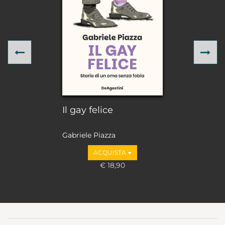
Previous
Ne
Il gay felice
Gabriele Piazza
ACQUISTA
€ 18,90