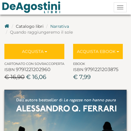
Togg
navig
Catalogo libri
Narrativa
Quando raggiungeremo il sole
ACQUISTA
ACQUISTA EBOOK
CARTONATO CON SOVRACCOPERTA
EBOOK
9791221202960
9791221203875
ISBN
ISBN
€ 16,90
€ 16,06
€ 7,99