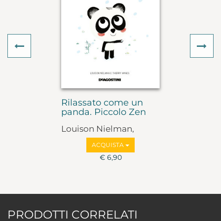
Previous
Ne
Rilassato come un
panda. Piccolo Zen
Louison Nielman,
Thierry Manes
ACQUISTA
€ 6,90
PRODOTTI CORRELATI