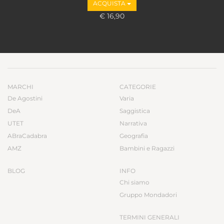
ACQUISTA
€ 16,90
MARCHI
CATEGORIE
De Agostini
Varia
DeA
Saggistica
UTET
Narrativa
ABraCadabra
Geografia
AMZ
Bambini e Ragazzi
BLOG
INFO
Chi siamo
Gruppo Mondadori
TERMINI GENERALI