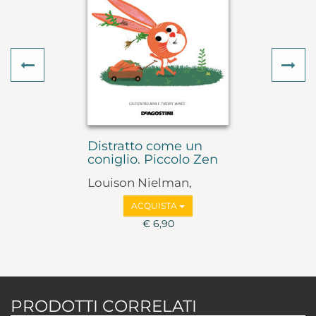
Previous
Ne
Distratto come un
coniglio. Piccolo Zen
Louison Nielman,
Thierry Manes
ACQUISTA
€ 6,90
PRODOTTI CORRELATI