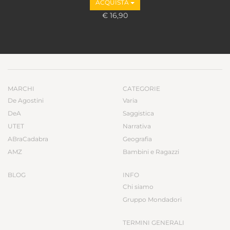
ACQUISTA
€ 16,90
MARCHI
CATEGORIE
De Agostini
Varia
DeA
Saggistica
UTET
Narrativa
ABraCadabra
Geografia
AMZ
Bambini e Ragazzi
BLOG
INFO
Chi siamo
Gruppo Mondadori
TERMINI GENERALI