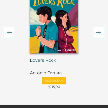
Previous
Ne
Lovers Rock
Antonio Ferrara
ACQUISTA
€ 15,90