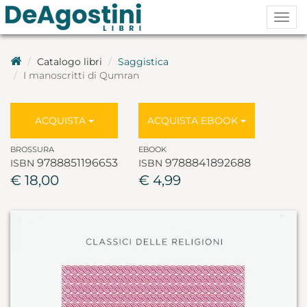
Togg
navig
Catalogo libri
Saggistica
I manoscritti di Qumran
ACQUISTA
ACQUISTA EBOOK
BROSSURA
EBOOK
9788851196653
9788841892688
ISBN
ISBN
€ 18,00
€ 4,99