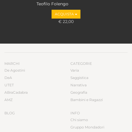
Teofilo Folengo
ACQUISTA
€ 22,00
MARCHI
CATEGORIE
De Agostini
Varia
DeA
Saggistica
UTET
Narrativa
ABraCadabra
Geografia
AMZ
Bambini e Ragazzi
BLOG
INFO
Chi siamo
Gruppo Mondadori