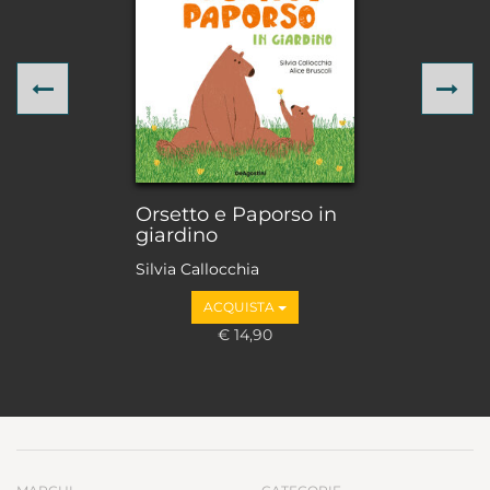
Previous
Ne
Orsetto e Paporso in
giardino
Silvia Callocchia
ACQUISTA
€ 14,90