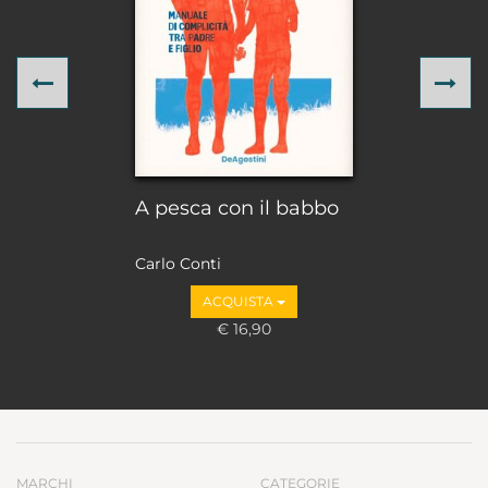
Previous
Ne
A pesca con il babbo
Carlo Conti
ACQUISTA
€ 16,90
MARCHI
CATEGORIE