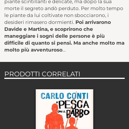
pian
t
e
scintillant
i e
delica
t
e
,
m
a
dop
o
l
a
su
a
mor
t
e
i
l
seg
r
e
t
o
and
ò
pe
r
du
to
.
Pe
r
mol
t
o
t
emp
o
l
e
pian
t
e
d
a
lui
c
olti
v
a
t
e
no
n
sbo
c
cia
r
on
o
, i
desider
i
rimase
r
o
dormienti
.
Po
i
arri
v
a
r
on
o
D
a
vid
e
e
Martina
, e
s
c
opri
r
on
o
ch
e
maneggia
r
e
i
sogn
i
dell
e
person
e
è
pi
ù
difficil
e
d
i
quan
t
o
s
i
pensi
.
Ma
anch
e
mol
t
o
m
a
mol
t
o
pi
ù
a
v
v
entu
r
oso
…
PRODOTTI CORRELATI