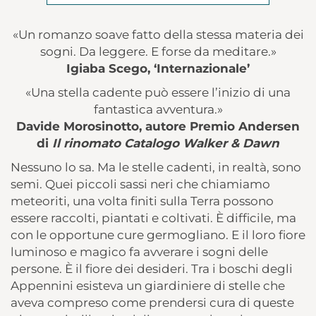
«Un romanzo soave fatto della stessa materia dei
sogni. Da leggere. E forse da meditare.»
Igiaba Scego, ‘Internazionale’
«Una stella cadente può essere l’inizio di una
fantastica avventura.»
Davide Morosinotto, autore Premio Andersen
di
Il rinomato Catalogo Walker & Dawn
Ne
s
sun
o
l
o
sa
.
M
a
l
e
s
t
ell
e
cadenti
,
i
n
r
ealtà
,
son
o
semi.
Que
i
pi
cc
ol
i
sa
s
s
i
ner
i
ch
e
chiamiam
o
me
t
eoriti
,
un
a
v
olta
finit
i
sull
a
T
er
r
a
po
s
son
o
e
s
se
r
e
r
a
cc
olti
,
piantat
i e
c
olti
v
ati.
È
difficil
e
,
m
a
c
o
n
l
e
opportun
e
cu
r
e
germoglian
o
. E
i
l
lo
r
o
fio
r
e
luminos
o e
magi
c
o
f
a
av
v
e
r
a
r
e i
sogn
i
dell
e
person
e
. È
i
l
fio
r
e
de
i
desideri
.
T
r
a i
bosch
i
degl
i
Appennin
i
esi
st
ev
a
un
gia
r
dinie
r
e
d
i
s
t
ell
e
ch
e
a
v
ev
a
c
omp
r
es
o
c
om
e
p
r
enders
i
cu
r
a
d
i
que
s
t
e