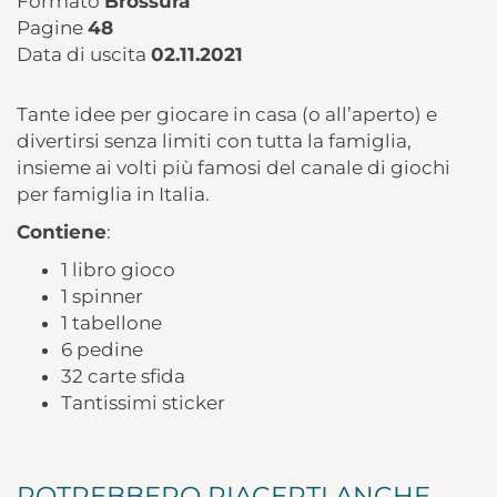
Formato
Brossura
Pagine
48
Data di uscita
02.11.2021
Tante idee per giocare in casa (o all’aperto) e
divertirsi senza limiti con tutta la famiglia,
insieme ai volti più famosi del canale di giochi
per famiglia in Italia.
Contiene
:
1 libro gioco
1 spinner
1 tabellone
6 pedine
32 carte sfida
Tantissimi sticker
POTREBBERO PIACERTI ANCHE