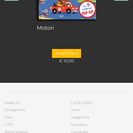
Motori
ACQUISTA
€ 10,90
MARCHI
CATEGORIE
De Agostini
Varia
DeA
Saggistica
UTET
Narrativa
ABraCadabra
Geografia