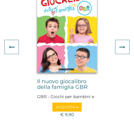
Previous
Ne
Il nuovo giocalibro
della famiglia GBR
GBR - Giochi per bambini e
ragazzi
ACQUISTA
€ 9,90