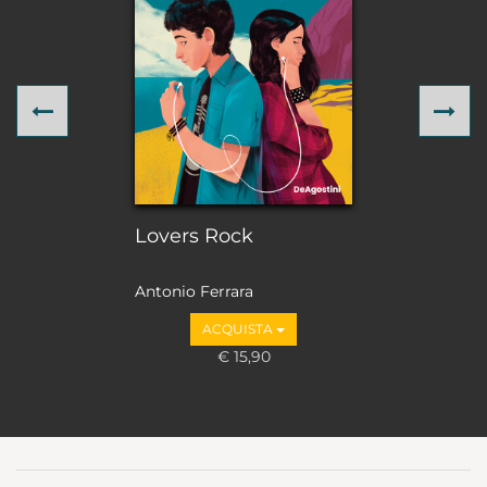
Previous
Ne
Lovers Rock
Antonio Ferrara
ACQUISTA
€ 15,90