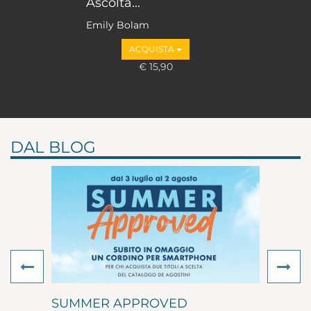
Ascolta...
Emily Bolam
ACQUISTA
€ 15,90
DAL BLOG
Previous
Ne
SUMMER APPROVED