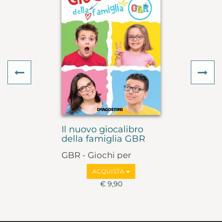
Previous
Ne
Il nuovo giocalibro
della famiglia GBR
GBR - Giochi per
bambini e ragazzi
ACQUISTA
€ 9,90