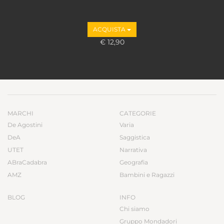
ACQUISTA
€ 12,90
MARCHI
CATEGORIE
De Agostini
Varia
DeA
Saggistica
UTET
Narrativa
ABraCadabra
Geografia
AMZ
Bambini e Ragazzi
BLOG
INFO
Chi siamo
Gruppo Mondadori