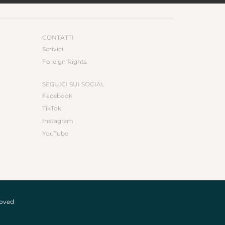
CONTATTI
Scrivici
Foreign Rights
SEGUICI SUI SOCIAL
Facebook
TikTok
Instagram
YouTube
roved