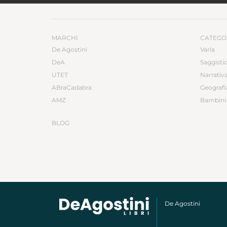
MARCHI
CATEGO
De Agostini
Varia
DeA
Saggisti
UTET
Narrativ
ABraCadabra
Geografi
AMZ
Bambini 
BLOG
De Agostini