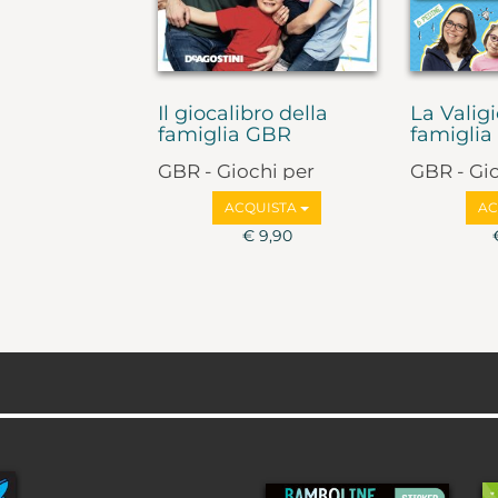
Il giocalibro della
La Valigi
famiglia GBR
famigli
GBR - Giochi per
GBR - Gi
bambini e ragazzi
bambini 
ACQUISTA
AC
€ 9,90