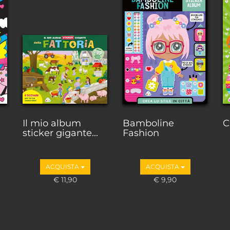
Il mio album
Bamboline
C
sticker gigante...
Fashion
ACQUISTA
ACQUISTA
€ 11,90
€ 9,90