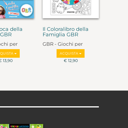
oca della
Il Coloralibro della
a GBR
Famiglia GBR
ochi per
GBR - Giochi per
e ragazzi
bambini e ragazzi
QUISTA
ACQUISTA
€ 13,90
€ 12,90