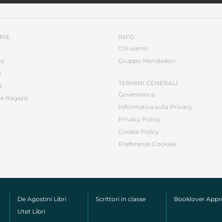
RIE
INFO
Chi siamo
ca
Gruppo Mondadori
a
TERMINI GENERALI
a
Governance
e Ragazzi
Informativa sulla Privacy
Privacy Policy
Cookie Policy
Preferenze Cookies
De Agostini Libri
Scrittori in classe
Booklover App
Utet Libri