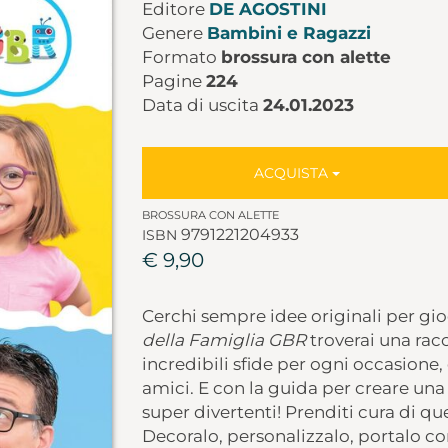
Editore
DE AGOSTINI
Genere
Bambini e Ragazzi
Formato
brossura con alette
Pagine
224
Data di uscita
24.01.2023
ACQUISTA
BROSSURA CON ALETTE
9791221204933
ISBN
€ 9,90
Cerchi sempre idee originali per gio
della Famiglia GBR
troverai una racc
incredibili sfide per ogni occasione, 
amici. E con la guida per creare una
super divertenti! Prenditi cura di q
Decoralo, personalizzalo, portalo con