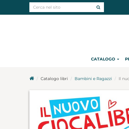
CATALOGO
P
Catalogo libri
Bambini e Ragazzi
Il nu