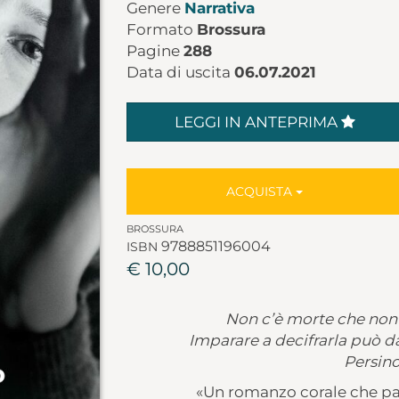
Genere
Narrativa
Formato
Brossura
Pagine
288
Data di uscita
06.07.2021
LEGGI IN ANTEPRIMA
ACQUISTA
BROSSURA
9788851196004
ISBN
€ 10,00
Non c’è morte che non
Imparare a decifrarla può da
Persino
«Un romanzo corale che parla