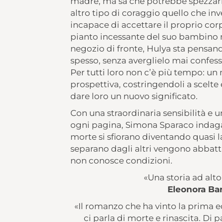
madre, ma sa che potrebbe spezzarle 
altro tipo di coraggio quello che inv
incapace di accettare il proprio co
pianto incessante del suo bambino ne
negozio di fronte, Hulya sta pensan
spesso, senza averglielo mai confess
Per tutti loro non c’è più tempo: un
prospettiva, costringendoli a scelte
dare loro un nuovo significato.
Con una straordinaria sensibilità e u
ogni pagina, Simona Sparaco indaga i 
morte si sfiorano diventando quasi la 
separano dagli altri vengono abbatt
non conosce condizioni.
«Una storia ad alt
Eleonora Barb
«Il romanzo che ha vinto la prima e
ci parla di morte e rinascita. Di p