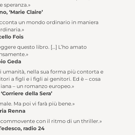
e speranza.»
o, ‘Marie Claire’
racconta un mondo ordinario in maniera
rdinaria.»
ello Fois
ggere questo libro. […] L’ho amato
samente.»
io Geda
i umanità, nella sua forma più contorta e
i a figli e i figli ai genitori. Ed è – cosa
taliana – un romanzo europeo.»
‘Corriere della Sera’
male. Ma poi vi farà più bene.»
ria Renna
ommovente con il ritmo di un thriller.»
Tedesco, radio 24