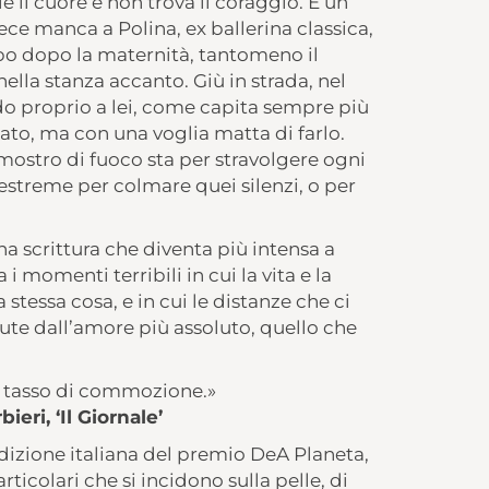
il cuore e non trova il coraggio. È un
ece manca a Polina, ex ballerina classica,
rpo dopo la maternità, tantomeno il
lla stanza accanto. Giù in strada, nel
do proprio a lei, come capita sempre più
ato, ma con una voglia matta di farlo.
 mostro di fuoco sta per stravolgere ogni
 estreme per colmare quei silenzi, o per
na scrittura che diventa più intensa a
momenti terribili in cui la vita e la
stessa cosa, e in cui le distanze che ci
ute dall’amore più assoluto, quello che
o tasso di commozione.»
ieri, ‘Il Giornale’
dizione italiana del premio DeA Planeta,
articolari che si incidono sulla pelle, di