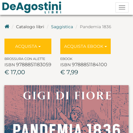
Togg
navig
Catalogo libri
Saggistica
Pandemia 1836
ACQUISTA
ACQUISTA EBOOK
BROSSURA CON ALETTE
EBOOK
9788851183059
9788851184100
ISBN
ISBN
€ 17,00
€ 7,99