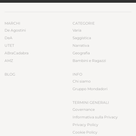
MARCHI
CATEGORIE
De Agostini
Varia
DeA
Saggistica
UTET
Narrativa
ABraCadabra
Geografia
AMZ
Bambini e Ragazzi
BLOG
INFO
Chi siamo
Gruppo Mondadori
TERMINI GENERALI
Governance
Informativa sulla Privacy
Privacy Policy
Cookie Policy