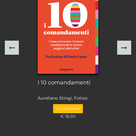
Previous
Ne
I 10 comandamenti
Aureliano Stingi, Fotios
Loupakis
ACQUISTA
€ 18,90