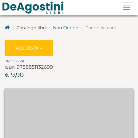
Togg
navig
Catalogo libri
Non Fiction
Parole da cani
ACQUISTA
BROSSURA
9788851132699
ISBN
€ 9,90