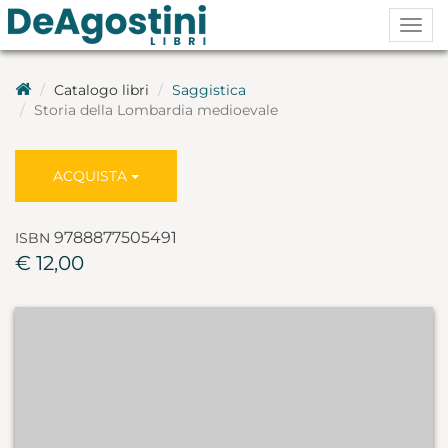
Togg
navig
Catalogo libri
Saggistica
Storia della Lombardia medioevale
ACQUISTA
9788877505491
ISBN
€ 12,00