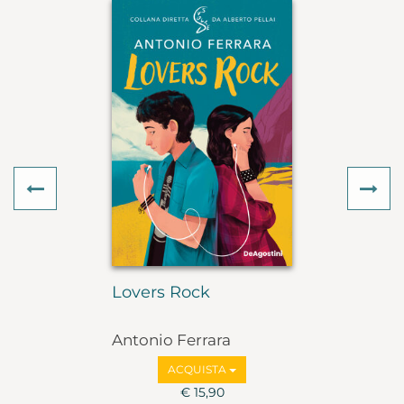
Previous
Ne
Lovers Rock
Antonio Ferrara
ACQUISTA
€ 15,90