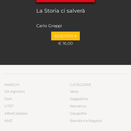
La Storia ci salverà
Carlo Greppi
ACQUISTA
€ 16,00
MARCHI
CATEGORIE
De Agostini
Varia
DeA
Saggistica
UTET
Narrativa
ABraCadabra
Geografia
AMZ
Bambini e Ragazzi