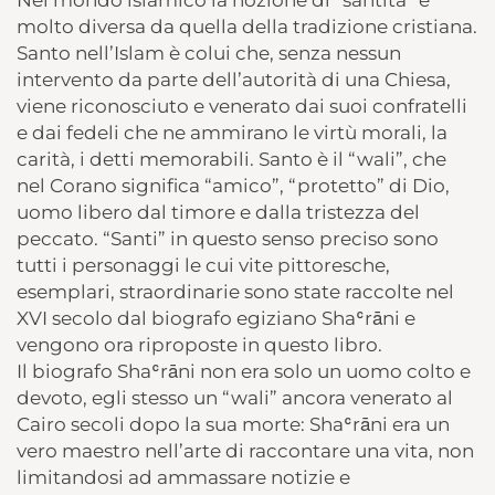
Nel mondo islamico la nozione di “santità” è
molto diversa da quella della tradizione cristiana.
Santo nell’Islam è colui che, senza nessun
intervento da parte dell’autorità di una Chiesa,
viene riconosciuto e venerato dai suoi confratelli
e dai fedeli che ne ammirano le virtù morali, la
carità, i detti memorabili. Santo è il “wali”, che
nel Corano significa “amico”, “protetto” di Dio,
uomo libero dal timore e dalla tristezza del
peccato. “Santi” in questo senso preciso sono
tutti i personaggi le cui vite pittoresche,
esemplari, straordinarie sono state raccolte nel
XVI secolo dal biografo egiziano Shaʿrāni e
vengono ora riproposte in questo libro.
Il biografo Shaʿrāni non era solo un uomo colto e
devoto, egli stesso un “wali” ancora venerato al
Cairo secoli dopo la sua morte: Shaʿrāni era un
vero maestro nell’arte di raccontare una vita, non
limitandosi ad ammassare notizie e