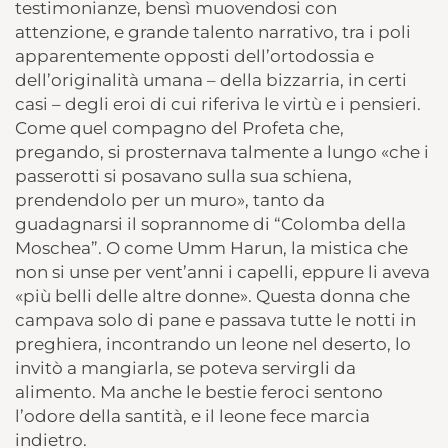
testimonianze, bensì muovendosi con
attenzione, e grande talento narrativo, tra i poli
apparentemente opposti dell’ortodossia e
dell’originalità umana – della bizzarria, in certi
casi – degli eroi di cui riferiva le virtù e i pensieri.
Come quel compagno del Profeta che,
pregando, si prosternava talmente a lungo «che i
passerotti si posavano sulla sua schiena,
prendendolo per un muro», tanto da
guadagnarsi il soprannome di “Colomba della
Moschea”. O come Umm Harun, la mistica che
non si unse per vent’anni i capelli, eppure li aveva
«più belli delle altre donne». Questa donna che
campava solo di pane e passava tutte le notti in
preghiera, incontrando un leone nel deserto, lo
invitò a mangiarla, se poteva servirgli da
alimento. Ma anche le bestie feroci sentono
l’odore della santità, e il leone fece marcia
indietro.