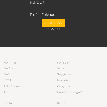
Baldus
Teofilo Folengo
ACQUISTA
€ 22,00
MARCHI
CATEGORIE
De Agostini
Varia
DeA
Saggistica
UTET
Narrativa
ABraCadabra
Geografia
AMZ
Bambini e Ragazzi
BLOG
INFO