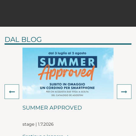
DAL BLOG
Previous
Ne
SUMMER APPROVED
stage | 1.7.2026