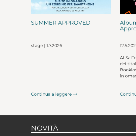
SUMMER APPROVED
Album
Appro
stage | 1.7.2026
12.5.20
Al SalT
dei tito
Booklov
in omag
Continua a leggere
Contin
NOVITÀ