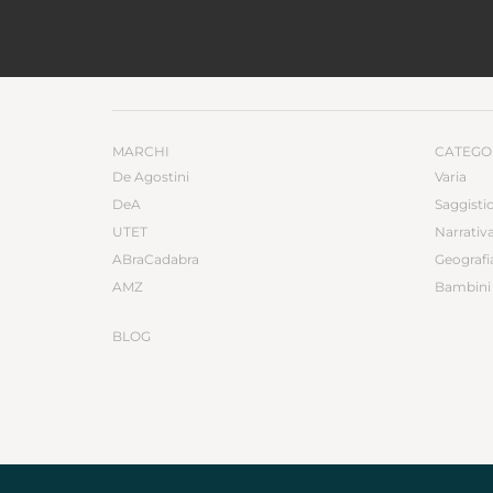
MARCHI
CATEGO
De Agostini
Varia
DeA
Saggisti
UTET
Narrativ
ABraCadabra
Geografi
AMZ
Bambini 
BLOG