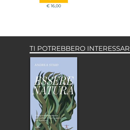
Barbujani, Irene
€ 16,00
Borgna, Emanuela
Borgnino, Ugo Morelli,
Marco Paolini
TI POTREBBERO INTERESSARE