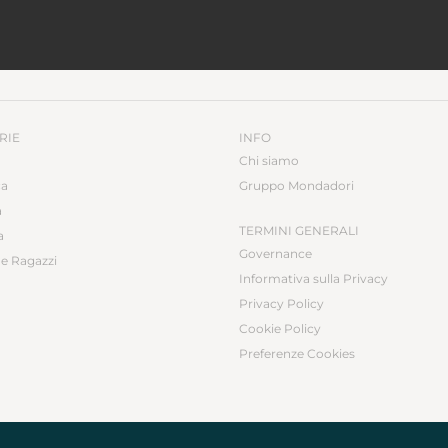
RIE
INFO
Chi siamo
ca
Gruppo Mondadori
a
TERMINI GENERALI
a
Governance
e Ragazzi
Informativa sulla Privacy
Privacy Policy
Cookie Policy
Preferenze Cookies