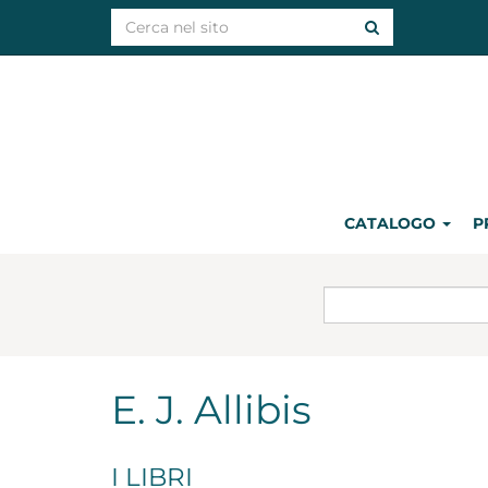
CATALOGO
P
E. J. Allibis
I LIBRI