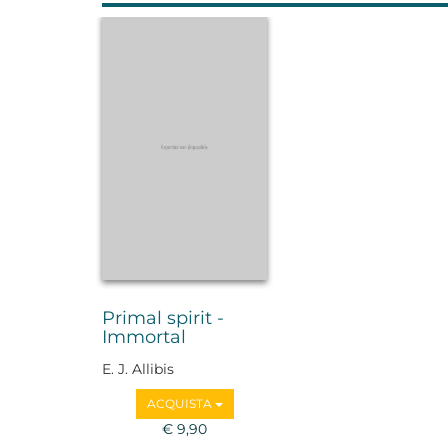
Primal spirit -
Immortal
E. J. Allibis
ACQUISTA
€ 9,90