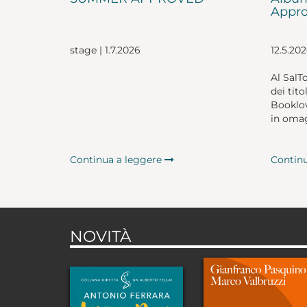
Appro
stage | 1.7.2026
12.5.20
Al SalT
dei tito
Booklov
in omag
Continua a leggere
Contin
NOVITÀ