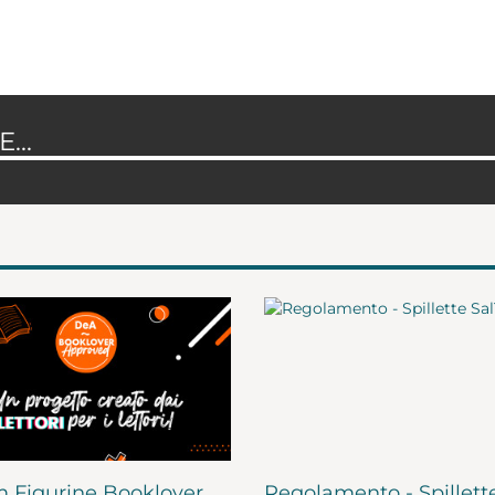
...
 Figurine Booklover
Regolamento - Spillett