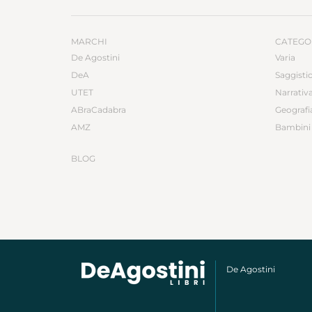
MARCHI
CATEGO
De Agostini
Varia
DeA
Saggisti
UTET
Narrativ
ABraCadabra
Geografi
AMZ
Bambini 
BLOG
De Agostini