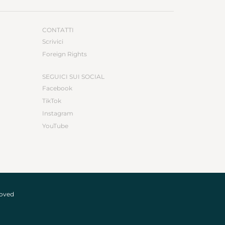
CONTATTI
Scrivici
Foreign Rights
SEGUICI SUI SOCIAL
Facebook
TikTok
Instagram
YouTube
roved