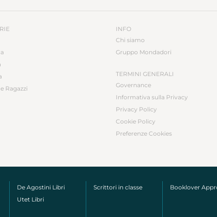
RIE
INFO
Chi siamo
ca
Gruppo Mondadori
a
TERMINI GENERALI
a
Governance
e Ragazzi
Informativa sulla Privacy
Privacy Policy
Cookie Policy
Preferenze Cookies
De Agostini Libri
Scrittori in classe
Booklover App
Utet Libri