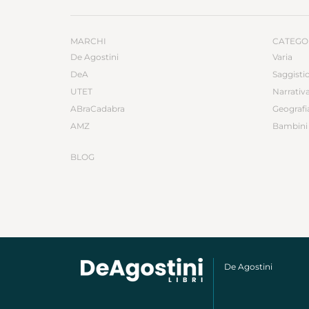
MARCHI
CATEGO
De Agostini
Varia
DeA
Saggisti
UTET
Narrativ
ABraCadabra
Geografi
AMZ
Bambini 
BLOG
De Agostini