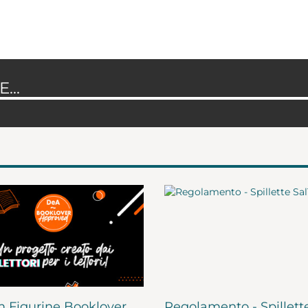
...
 Figurine Booklover
Regolamento - Spillett