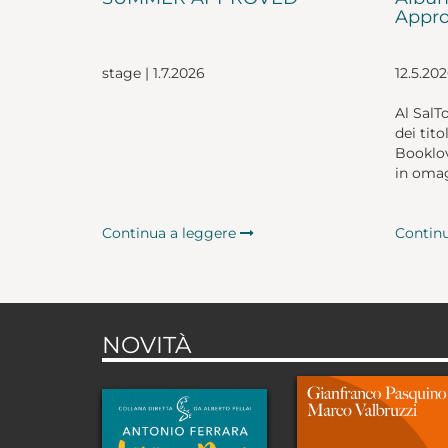
Appro
stage | 1.7.2026
12.5.20
Al SalT
dei tito
Booklov
in omag
Continua a leggere
Contin
NOVITÀ