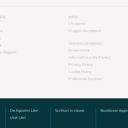
RIE
INFO
Chi siamo
ca
Gruppo Mondadori
a
TERMINI GENERALI
a
Governance
e Ragazzi
Informativa sulla Privacy
Privacy Policy
Cookie Policy
Preferenze Cookies
De Agostini Libri
Scrittori in classe
Booklover App
Utet Libri