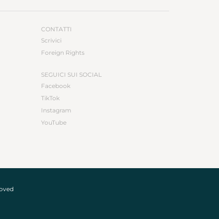
CONTATTI
Scrivici
Foreign Rights
SEGUICI SUI SOCIAL
Facebook
TikTok
Instagram
YouTube
roved